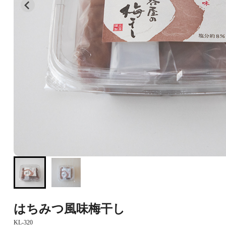
はちみつ風味梅干し
KL-320