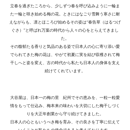
立春を過ぎたころから、少しずつ春を呼び込みように一輪ま
た一輪と咲き始める梅の花。ときにはなごり雪舞う寒さに耐
えながらも、凛とほころび始めるその姿は“春告草（はるつげ
ぐさ）”と呼ばれ万葉の時代から人々の心をとらえてきまし
た。
その馥郁たる香りと気品のある姿で日本人の心に寄り添い愛
でられてきた梅の花は、やがて初夏に実を結び収穫されて梅
干しへと姿を変え、古の時代から私たち日本人の身体を支え
続けてくれています。
大谷屋は、日本一の梅の里 紀州でその恵みを、一粒一粒愛
情をもって仕込み、梅本来の味わいを大切にした梅干しづく
りを大正年創業から守り続けてきました。
日本人の心ともいうべき梅を育み、その良さを丁寧に伝えて