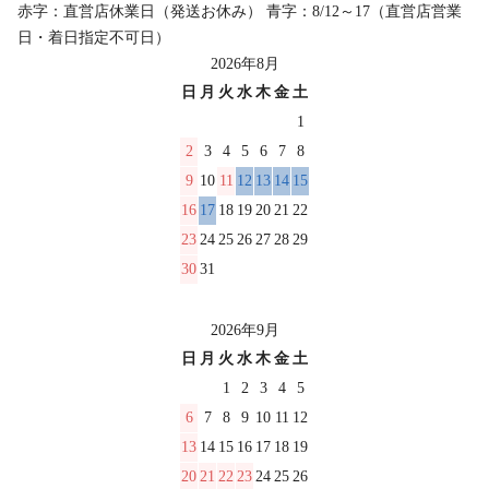
赤字：直営店休業日（発送お休み） 青字：8/12～17（直営店営業
日・着日指定不可日）
2026年8月
日
月
火
水
木
金
土
1
2
3
4
5
6
7
8
9
10
11
12
13
14
15
16
17
18
19
20
21
22
23
24
25
26
27
28
29
30
31
2026年9月
日
月
火
水
木
金
土
1
2
3
4
5
6
7
8
9
10
11
12
13
14
15
16
17
18
19
20
21
22
23
24
25
26