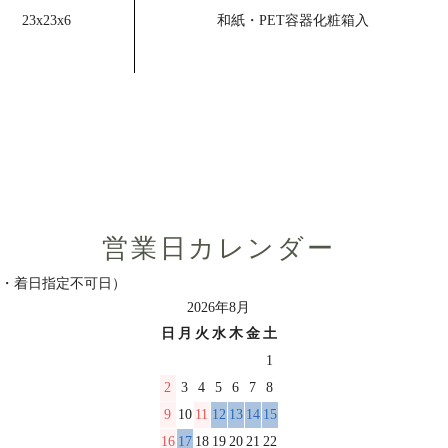
23x23x6
和紙・PET容器化粧箱入
営業日カレンダー
日・着日指定不可日）
2026年8月
日
月
火
水
木
金
土
1
2
3
4
5
6
7
8
9
10
11
12
13
14
15
16
17
18
19
20
21
22